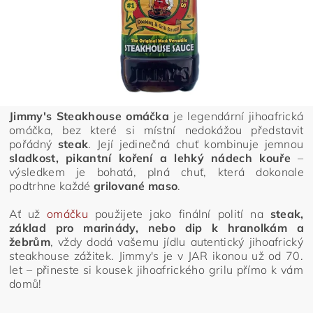
Jimmy's Steakhouse omáčka
je legendární jihoafrická
omáčka, bez které si místní nedokážou představit
pořádný
steak
. Její jedinečná chuť kombinuje jemnou
sladkost, pikantní koření a lehký nádech kouře
–
výsledkem je bohatá, plná chuť, která dokonale
podtrhne každé
grilované maso
.
Ať už
omáčku
použijete jako finální polití na
steak,
základ pro marinády, nebo dip k hranolkám a
žebrům
, vždy dodá vašemu jídlu autentický jihoafrický
steakhouse zážitek. Jimmy's je v JAR ikonou už od 70.
let – přineste si kousek jihoafrického grilu přímo k vám
domů!