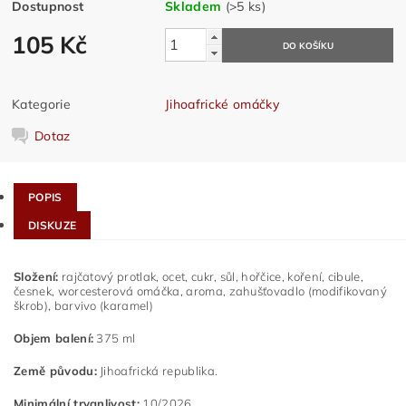
Dostupnost
Skladem
(>5 ks)
105 Kč
Kategorie
Jihoafrické omáčky
Dotaz
POPIS
DISKUZE
Složení:
rajčatový protlak, ocet, cukr, sůl, hořčice, koření, cibule,
česnek, worcesterová omáčka, aroma, zahušťovadlo (modifikovaný
škrob), barvivo (karamel)
Objem balení:
375 ml
Země původu:
Jihoafrická republika.
Minimální trvanlivost:
10/2026