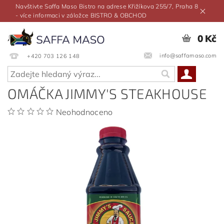
Navštivte Saffa Maso Bistro na adrese Křižíkova 255/7, Praha 8
- více informaci v záložce BISTRO & OBCHOD
0 Kč
info@saffamaso.com
+420 703 126 148
OMÁČKA JIMMY'S STEAKHOUSE
Neohodnoceno