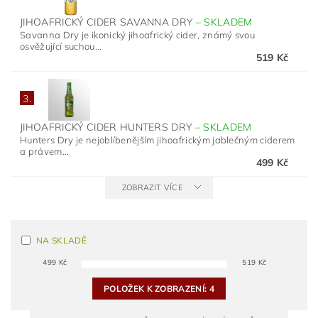
JIHOAFRICKÝ CIDER SAVANNA DRY
–
SKLADEM
Savanna Dry je ikonický jihoafrický cider, známý svou
osvěžující suchou...
519 Kč
3.
JIHOAFRICKÝ CIDER HUNTERS DRY
–
SKLADEM
Hunters Dry je nejoblíbenějším jihoafrickým jablečným ciderem
a právem...
499 Kč
ZOBRAZIT VÍCE
NA SKLADĚ
499
Kč
519
Kč
POLOŽEK K ZOBRAZENÍ:
4