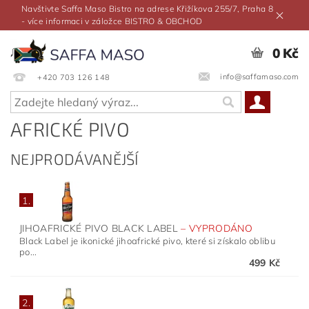
Navštivte Saffa Maso Bistro na adrese Křižíkova 255/7, Praha 8
- více informaci v záložce BISTRO & OBCHOD
0 Kč
info@saffamaso.com
+420 703 126 148
AFRICKÉ PIVO
NEJPRODÁVANĚJŠÍ
1.
JIHOAFRICKÉ PIVO BLACK LABEL
–
VYPRODÁNO
Black Label je ikonické jihoafrické pivo, které si získalo oblibu
po...
499 Kč
2.