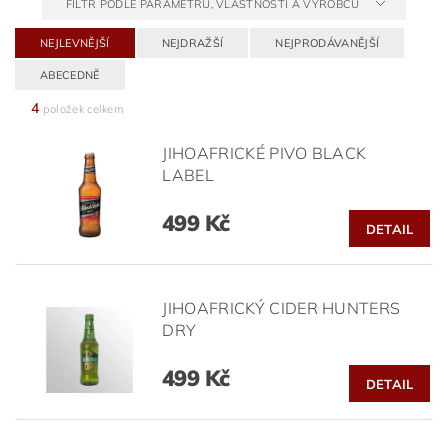
FILTR PODLE PARAMETRŮ, VLASTNOSTÍ A VÝROBCŮ
NEJLEVNĚJŠÍ
NEJDRAŽŠÍ
NEJPRODÁVANĚJŠÍ
ABECEDNĚ
4
položek celkem
JIHOAFRICKÉ PIVO BLACK
LABEL
499 Kč
DETAIL
JIHOAFRICKÝ CIDER HUNTERS
DRY
499 Kč
DETAIL