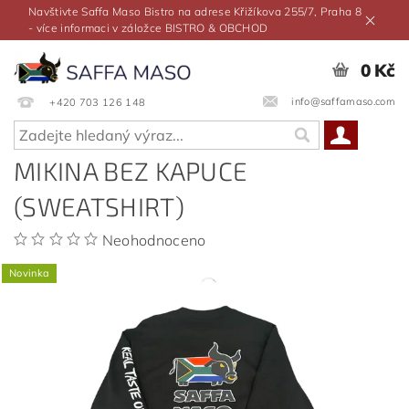
Navštivte Saffa Maso Bistro na adrese Křižíkova 255/7, Praha 8
- více informaci v záložce BISTRO & OBCHOD
0 Kč
info@saffamaso.com
+420 703 126 148
MIKINA BEZ KAPUCE
(SWEATSHIRT)
Neohodnoceno
Novinka