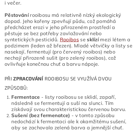
i večer.
Pěstování
rooibosu má relativně nízký ekologický
dopad. Jeho kořeny zpevňují půdu, což pomáhá
předcházet erozi v jeho přirozeném prostředí a
pěstuje se bez potřeby zavlažování nebo
syntetických pesticidů.
Rooibos
se
sklízí
mezi létem a
podzimem (leden až březen). Mladé větvičky a listy se
nasekají, fermentují (pro červený rooibos) nebo
nechají přirozeně sušit (pro zelený rooibos), což
ovlivňuje konečnou chuť a barvu nápoje.
PŘI
ZPRACOVÁNÍ
ROOIBOSU SE VYUŽÍVÁ DVOU
ZPŮSOBŮ:
Fermentace
- listy rooibosu se sklidí, zapaří,
následně se fermentují a suší na slunci. Tím
získávají svou charakteristickou červenou barvu.
Sušení (bez fermenatce)
- v tomto způsobu
nedochází k fermentaci ale k okamžitému sušení,
aby se zachovala zelená barva a jemnější chuť.