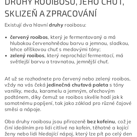
DRUHY ROOIBOSU, JEHO CHUŤ,
SKLIZEŇ A ZPRACOVÁNÍ
Existují dva hlavní
druhy
rooibosu:
červený rooibos
, který je fermentovaný a má
hlubokou červenohnědou barvu a jemnou, sladkou,
lehce oříškovou chuť s medovými tóny;
zelený rooibos
, který neprochází fermentací, má
světlejší barvu a travnatou, jemnější chuť.
Ať už se rozhodnete pro červený nebo zelený rooibos,
vždy na vás čeká
jedinečná chuťová paleta
s tóny
vanilky, medu, karamelu a jemným, ořechovým
podtónem, díky čemuž se rooibos skvěle hodí jak k
samotnému popíjení, tak jako základ pro různé čajové
směsi a nápoje.
Oba druhy rooibosu jsou přirozeně
bez kofeinu
, což je
činí ideálním pro lidi citlivé na kofein, těhotné a kojící
ženy nebo lidi hledající nápoj, který lze pít po celý den