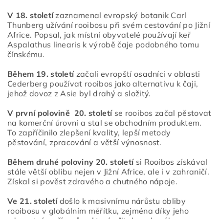
V 18. století
zaznamenal evropský botanik Carl
Thunberg užívání rooibosu při svém cestování po Jižní
Africe. Popsal, jak místní obyvatelé používají keř
Aspalathus linearis k výrobě čaje podobného tomu
čínskému.
Během 19. století
začali evropští osadníci v oblasti
Cederberg používat rooibos jako alternativu k čaji,
jehož dovoz z Asie byl drahý a složitý.
V první polovině 20. století
se rooibos začal pěstovat
na komerční úrovni a stal se obchodním produktem.
To zapříčinilo zlepšení kvality, lepší metody
pěstování, zpracování a větší výnosnost.
Během druhé poloviny 20. století
si Rooibos získával
stále větší oblibu nejen v Jižní Africe, ale i v zahraničí.
Získal si pověst zdravého a chutného nápoje.
Ve 21. století
došlo k masivnímu nárůstu obliby
rooibosu v globálním měřítku, zejména díky jeho