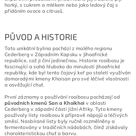
horký, s cukrem a mlékem nebo jako ledový čaj s
přidáním ovoce a citrusů.
PŮVOD A HISTORIE
Tato unikátní bylina pochází z malého regionu
Cederberg v Západním Kapsku v Jihoafrické
republice, což ji činí jedinečnou. Historie rooibosu je
fascinující a sahá hluboko do minulosti Jihoafrické
republiky, kde byl tento čajový keř po staletí využíván
domorodými kmeny Khoisan pro své léčivé vlastnosti
a osvěžující chuť.
První záznamy o používání rooibosu pocházejí od
původních kmenů San a Khoikhoi
v oblasti
Cederberg v západní části Jižní Afriky. Tyto kmeny
používaly listy rooibosu k přípravě nápojů a léčivých
směsí. Nasbírané listy byly ručně rozmělněny a
fermentovány v tradičních nádobách, čímž získávaly
charakteristickou chuť a barvu.