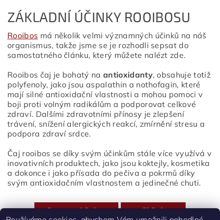
ZÁKLADNÍ ÚČINKY ROOIBOSU
Rooibos
má několik velmi významných účinků na náš
organismus, takže jsme se je rozhodli sepsat do
samostatného článku, který můžete nalézt
zde.
Rooibos čaj je bohatý na
antioxidanty
, obsahuje totiž
polyfenoly, jako jsou aspalathin a nothofagin, které
mají silné antioxidační vlastnosti a mohou pomoci v
boji proti volným radikálům a podporovat celkové
zdraví. Dalšími zdravotními přínosy je zlepšení
trávení, snížení alergických reakcí, zmírnění stresu a
podpora zdraví srdce.
Čaj rooibos se díky svým účinkům stále více využívá v
inovativních produktech, jako jsou koktejly, kosmetika
a dokonce i jako přísada do pečiva a pokrmů díky
svým antioxidačním vlastnostem a jedinečné chuti.
PŘEDCHOZÍ ČLÁNEK
DALŠÍ ČLÁNEK
Používáme cookies, abychom Vám umožnili pohodlné