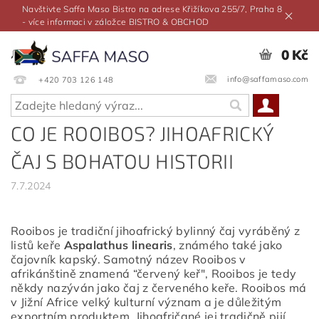
Navštivte Saffa Maso Bistro na adrese Křižíkova 255/7, Praha 8
- více informaci v záložce BISTRO & OBCHOD
0 Kč
info@saffamaso.com
+420 703 126 148
CO JE ROOIBOS? JIHOAFRICKÝ
ČAJ S BOHATOU HISTORII
7.7.2024
Rooibos je tradiční jihoafrický bylinný čaj vyráběný z
listů keře
Aspalathus linearis
, známého také jako
čajovník kapský. Samotný název Rooibos v
afrikánštině znamená “červený keř", Rooibos je tedy
někdy nazýván jako čaj z červeného keře. Rooibos má
v Jižní Africe velký kulturní význam a je důležitým
exportním produktem. Jihoafričané jej tradičně pijí