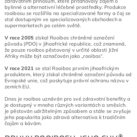
zdravotním přínosům, které přitahovaly zájem o
bylinné a alternativní léčebné prostředky. Produkce
rooibosu se rozšířila na specializované farmy a čaj se
stal dostupným ve specializovaných obchodech a
supermarketech po celém světě.
V roce 2005
získal Rooibos chráněné označení
původu (PDO) v Jihoafrické republice, což znamená,
že pouze rooibos pěstovaný v určité oblasti Jižní
Afriky může být označován jako „rooibos“.
V roce 2021
se stal Rooibos prvním jihoafrickým
produktem, který získal chráněné označení původu od
Evropské unie, což poskytuje právní ochranu názvu v
zemích EU.
Dnes je rooibos uznáván pro své zdravotní benefity a
je dostupný v mnoha různých variantách a směsích.
Je pěstován udržitelným způsobem a stále se zvyšuje
jeho popularita jako zdravá alternativa k tradičním
čajům a kávám.