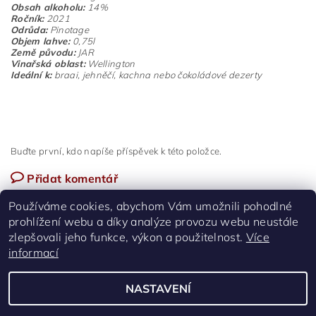
Obsah alkoholu:
14%
Ročník:
2021
Odrůda:
Pinotage
Objem lahve:
0,75l
Země původu:
JAR
Vinařská oblast:
Wellington
Ideální k:
braai, jehněčí, kachna nebo čokoládové dezerty
Buďte první, kdo napíše příspěvek k této položce.
Přidat komentář
Používáme cookies, abychom Vám umožnili pohodlné
prohlížení webu a díky analýze provozu webu neustále
zlepšovali jeho funkce, výkon a použitelnost.
Více
informací
Facebook
|
Instagram
NASTAVENÍ
2026 ©
Biltong | Saffa Maso | Hovězí sušené maso
, všechna práva vyhrazena