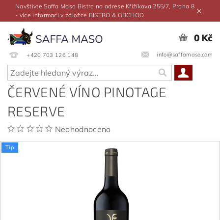
Navštivte Saffa Maso Bistro na adrese Křižíkova 255/7, Praha 8
- více informaci v záložce BISTRO & OBCHOD
0 Kč
info@saffamaso.com
+420 703 126 148
ČERVENÉ VÍNO PINOTAGE
RESERVE
Neohodnoceno
Tip