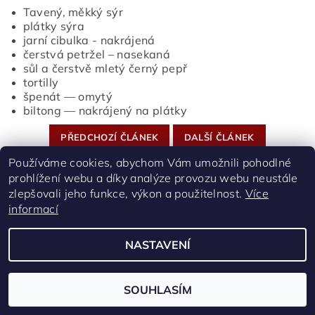
Tavený, měkký sýr
plátky sýra
jarní cibulka - nakrájená
čerstvá petržel – nasekaná
sůl a čerstvě mletý černý pepř
tortilly
špenát — omytý
biltong — nakrájený na plátky
PŘEDCHOZÍ ČLÁNEK
DALŠÍ ČLÁNEK
Používáme cookies, abychom Vám umožnili pohodlné
prohlížení webu a díky analýze provozu webu neustále
zlepšovali jeho funkce, výkon a použitelnost.
Více
Facebook
|
Instagram
informací
NASTAVENÍ
2026 ©
Biltong | Saffa Maso | Hovězí sušené maso
, všechna práva vyhrazena
Vytvořil Shoptet
SOUHLASÍM