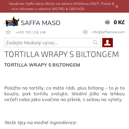
Navštivte Saffa Maso Bistro na adrese Křižíkova 255/7, Praha 8
- více informaci v záložce BISTRO & OBCHOD
0 Kč
info@saffamaso.com
+420 703 126 148
TORTILLA WRAPY S BILTONGEM
TORTILLA WRAPY S BILTONGEM
Položte na tortilly, co máte rádi, plus biltong – to je to
kouzlo, pak tortillu srolujte. Ideální jídlo na lehkou
večeři nebo jako svačina na piknik, s sebou na výlety.
Naše tipy na možné ingredience: